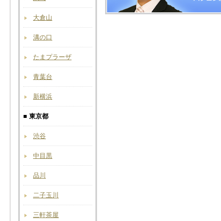
大倉山
溝の口
たまプラーザ
青葉台
新横浜
■ 東京都
渋谷
中目黒
品川
二子玉川
三軒茶屋