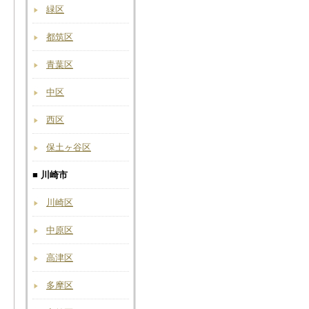
緑区
都筑区
青葉区
中区
西区
保土ヶ谷区
■ 川崎市
川崎区
中原区
高津区
多摩区