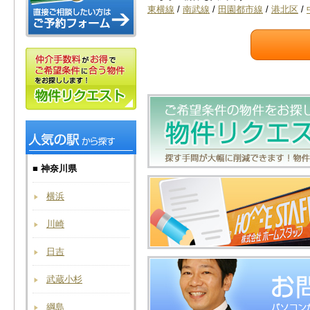
東横線
/
南武線
/
田園都市線
/
港北区
/
■ 神奈川県
横浜
川崎
日吉
武蔵小杉
綱島