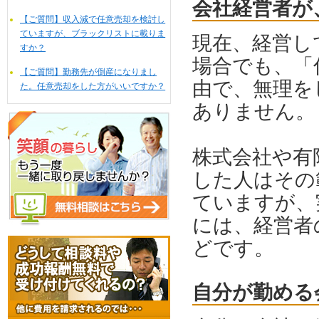
会社経営者が
【ご質問】収入減で任意売却を検討し
ていますが、ブラックリストに載りま
現在、経営し
すか？
場合でも、「
【ご質問】勤務先が倒産になりまし
由で、無理を
た。任意売却をした方がいいですか？
ありません。
株式会社や有
した人はその
ていますが、
には、経営者
どです。
自分が勤める