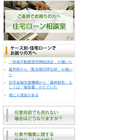
「担保不動産競売開始決定」が届いた
裁判所から「配当期日呼出状」が届い
た
住宅金融支援機構から「最終勧告」も
しくは「催告書」がとどいた
他にも借金がある