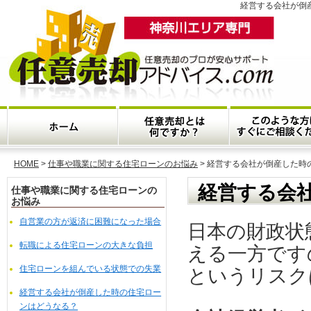
経営する会社が倒
HOME
>
仕事や職業に関する住宅ローンのお悩み
> 経営する会社が倒産した時
経営する会
仕事や職業に関する住宅ローンの
お悩み
自営業の方が返済に困難になった場合
日本の財政状
転職による住宅ローンの大きな負担
える一方です
住宅ローンを組んでいる状態での失業
というリスク
経営する会社が倒産した時の住宅ロー
ンはどうなる？