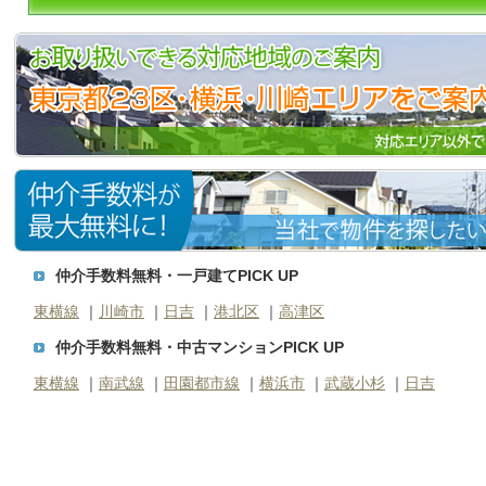
仲介手数料無料・一戸建てPICK UP
東横線
｜
川崎市
｜
日吉
｜
港北区
｜
高津区
仲介手数料無料・中古マンションPICK UP
東横線
｜
南武線
｜
田園都市線
｜
横浜市
｜
武蔵小杉
｜
日吉