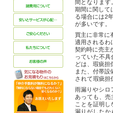
間となります
期間に関して
る場合には2
が多いです。
買主に非常に
適用されるわ
契約時に売主
っていた不具
どは、瑕疵担
また、付帯設
されて瑕疵担
雨漏りやシロ
あっても、売
ことを証明し
漏りがしたか