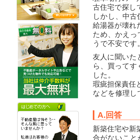
古住宅で探し
しかし、中古
給湯器が壊れ
ため、かえっ
うで不安です
友人に聞いた
ら、買ってす
した。
瑕疵担保責任
などを修理し
A.回答
新築住宅や新
合がないこと