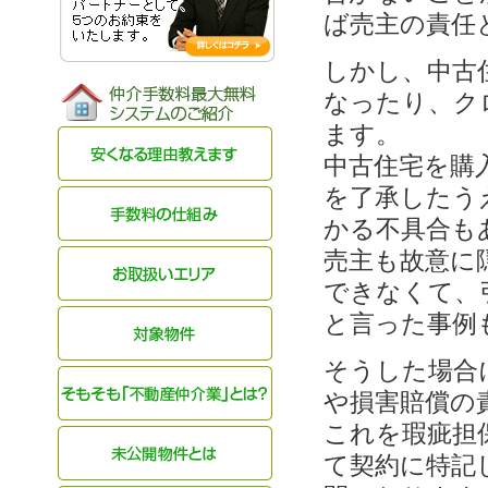
ば売主の責任
しかし、中古
なったり、ク
ます。
中古住宅を購
を了承したう
かる不具合も
売主も故意に
できなくて、
と言った事例
そうした場合
や損害賠償の
これを瑕疵担
て契約に特記