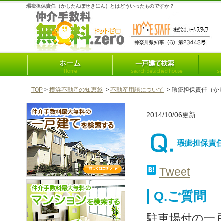
瑕疵担保責任（かしたんぽせきにん）とはどういったものですか？
TOP
>
横浜不動産の知恵袋
>
不動産用語について
> 瑕疵担保責任（
2014/10/06更新
瑕疵担保責
Tweet
Q.ご質問
駐車場付の一