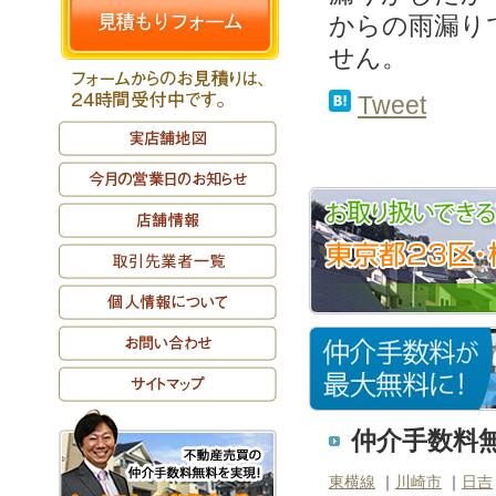
からの雨漏り
せん。
Tweet
仲介手数料無
東横線
｜
川崎市
｜
日吉