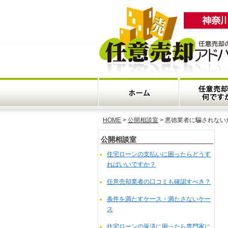
HOME
>
公開相談室
> 悪徳業者に騙されない
公開相談室
住宅ローンの支払いに困ったらどうす
ればいいですか？
任意売却業者の口コミも確認すべき？
条件を満たすケース・満たさないケー
ス
住宅ローンの返済に困ったら専門家に