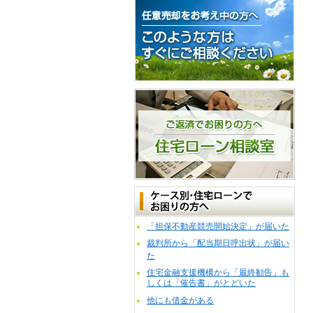
「担保不動産競売開始決定」が届いた
裁判所から「配当期日呼出状」が届い
た
住宅金融支援機構から「最終勧告」も
しくは「催告書」がとどいた
他にも借金がある