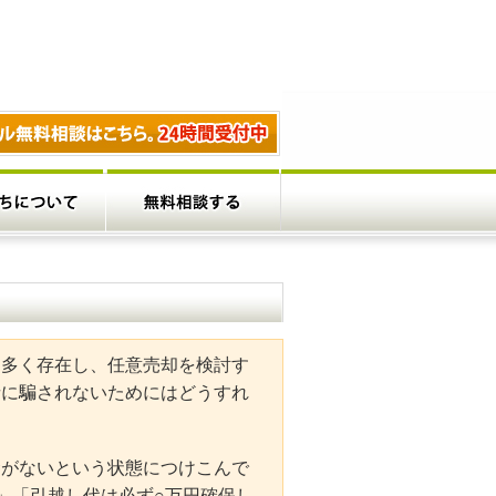
は多く存在し、任意売却を検討す
者に騙されないためにはどうすれ
金がないという状態につけこんで
」「引越し代は必ず○万円確保し