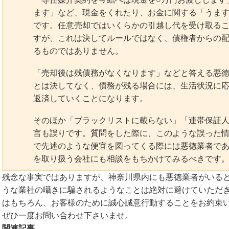
ます」など、現金をくれたり、お金に関する「うま
です。任意売却ではいくらかの引越し代を受け取る
すが、これは決してルールではなく、債権者からの
るものではありません。
「売却後は残債務がなくなります」などと答える悪
とは決してなく、債務が残る場合には、生活状況に
返済していくことになります。
そのほか「ブラックリストに載らない」「連帯保証
言も誤りです。質問をした際に、このような誤った
で先述のような便宜を図ってくる際には悪徳業者で
を取り扱う会社にも相談をもちかけてみるべきです
残念な事実ではありますが、神奈川県内にも悪徳業者がいる
うな業社の囁きに騙されるようなことは絶対に避けていただき
はもちろん、お客様のために誠心誠意行動することをお約束
ぜひ一度お問い合わせ下さいませ。
関連記事