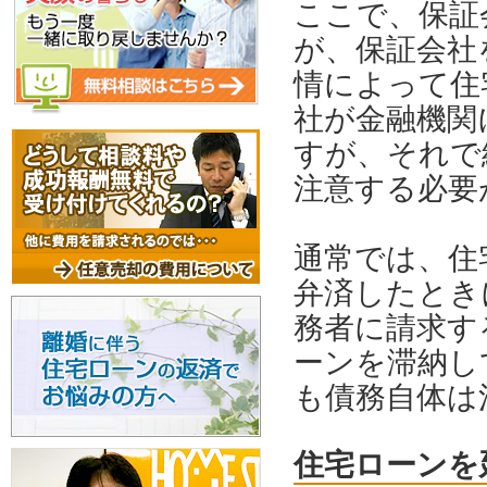
ここで、保証
が、保証会社
情によって住
社が金融機関
すが、それで
注意する必要
通常では、住
弁済したとき
務者に請求す
ーンを滞納し
も債務自体は
住宅ローンを