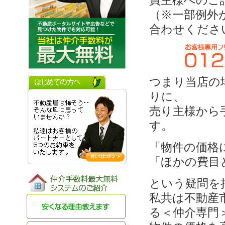
買主様へのご
（※一部例外
合わせくださ
つまり当店の
りに、
売り主様から
す。
「物件の価格
「ほかの費目
という疑問を
私共は不動産
る＜仲介専門