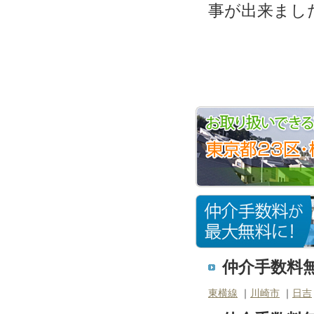
事が出来まし
仲介手数料無
東横線
｜
川崎市
｜
日吉