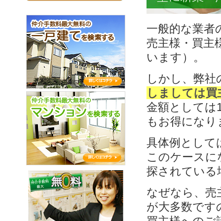
一般的な業者
売主様・買主
います）。
しかし、弊社
しましては買
金額としては
もお得になり
具体例として
このケースに
探されている
なぜなら、売
が大多数です