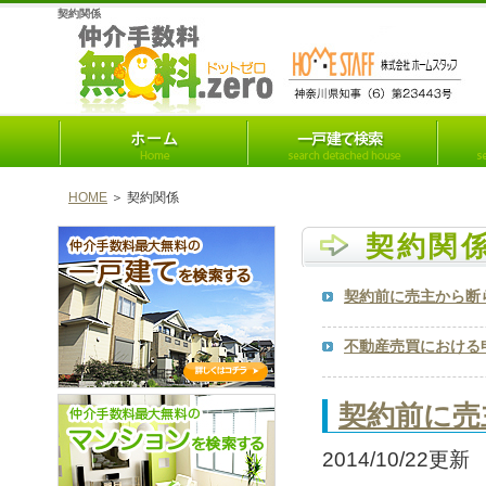
契約関係
HOME
＞ 契約関係
契約関
契約前に売主から断
不動産売買における
契約前に売
2014/10/22更新